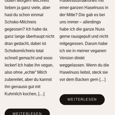
Guten Morgen! Milchreis
Haselnussmakronen mit
lieben ja ganz viele, aber
einer ganzen Haselnuss in
hast du schon einmal
der Mitte? Die gab es bei
Schoko-Milchreis
uns immer – allerdings
gegessen? Ich habe da
habe ich die ganze Nuss
ganz lange überhaupt nicht
gerne rausgepult und nicht
dran gedacht, dabei ist
mitgegessen. Darum habe
Schokomilchreis total
ich sie in meiner veganen
schnell gemacht und sooo
Version direkt
lecker! Ich habe ihn vegan,
weggelassen. Wenn du die
also ohne „echte“ Milch
Haselnuss liebst, steck sie
zubereitet, aber du kannst
vor dem Backen gern […]
ihn genauso gut mit
Kuhmilch kochen, […]
WEITERLESEN
WEITERLESEN