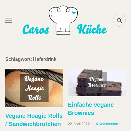
Skip
to
content
Toggle
sidebar
&
navigation
Schlagwort:
Haferdrink
Einfache vegane
Brownies
Vegane Hoagie Rolls
/ Sandwichbrötchen
22. April 2022
6 Kommentare