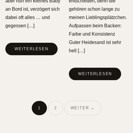
aber nun ein kleines Baby
entschieden, denn die
an Bord ist, verzögert sich
gehören schon lange zu
dabei oft alles … und
meinen Lieblingsplätzchen.
gegessen […]
Aufpassen beim Backen:
Farbe und Konsistenz
Guter Heidesand ist sehr
WEITERLESEN
hell […]
WEITERLESEN
1
2
WEITER →