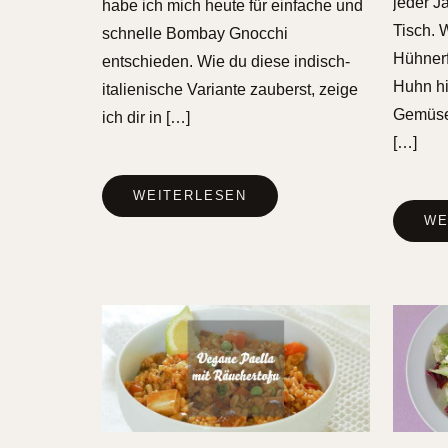
jeder J
habe ich mich heute für einfache und
Tisch. 
schnelle Bombay Gnocchi
Hühnerf
entschieden. Wie du diese indisch-
Huhn h
italienische Variante zauberst, zeige
Gemüse 
ich dir in […]
[…]
WEITERLESEN
WE