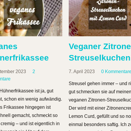
anes
Veganer Zitrone
nerfrikassee
Streuselkuchen
ptember 2023
2
7. April 2023
0 Kommentar
tare
Streusel gehen immer – und ri
Hühnerfrikassee ist ja, gut
gut schmecken sie auf meine
, schon ein wenig aufwändig.
veganen Zitronen-Streuselku
 Frikassee hingegen ist
Der wird mit einer Zitronencr
hnell gemacht, schmeckt so
Lemon Curd, gefüllt und so n
cremig – und ist eigentlich in
einmal besonders saftig. Ich z