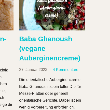
n-
Baba Ghanoush
(vegane
Auberginencreme)
e
27. Januar 2023
4 Kommentare
chtig
m
Die orientalische Auberginencreme
chen.
Baba Ghanoush ist ein toller Dip für
eme,
Mezze-Platten oder generell
och
orientalische Gerichte. Dabei ist ein
eige dir
wenig Vorbereitung erforderlich,