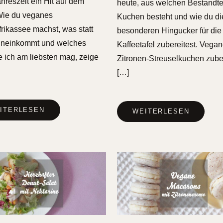
ahreszeit ein Hit auf dem
heute, aus welchen Bestandte
Wie du veganes
Kuchen besteht und wie du d
rikassee machst, was statt
besonderen Hingucker für die
ineinkommt und welches
Kaffeetafel zubereitest. Vega
ich am liebsten mag, zeige
Zitronen-Streuselkuchen zube
[…]
ITERLESEN
WEITERLESEN