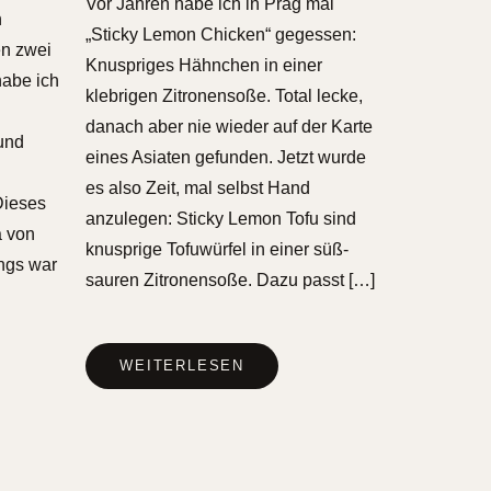
Vor Jahren habe ich in Prag mal
n
„Sticky Lemon Chicken“ gegessen:
en zwei
Knuspriges Hähnchen in einer
abe ich
klebrigen Zitronensoße. Total lecke,
danach aber nie wieder auf der Karte
und
eines Asiaten gefunden. Jetzt wurde
es also Zeit, mal selbst Hand
Dieses
anzulegen: Sticky Lemon Tofu sind
a von
knusprige Tofuwürfel in einer süß-
ings war
sauren Zitronensoße. Dazu passt […]
WEITERLESEN