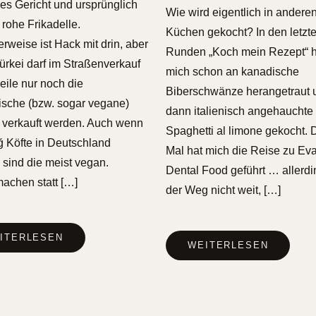
hes Gericht und ursprünglich
Wie wird eigentlich in andere
 rohe Frikadelle.
Küchen gekocht? In den letzt
rweise ist Hack mit drin, aber
Runden „Koch mein Rezept“ h
Türkei darf im Straßenverkauf
mich schon an kanadische
weile nur noch die
Biberschwänze herangetraut 
ische (bzw. sogar vegane)
dann italienisch angehauchte
 verkauft werden. Auch wenn
Spaghetti al limone gekocht. 
 Köfte in Deutschland
Mal hat mich die Reise zu Ev
, sind die meist vegan.
Dental Food geführt … allerd
achen statt […]
der Weg nicht weit, […]
ITERLESEN
WEITERLESEN