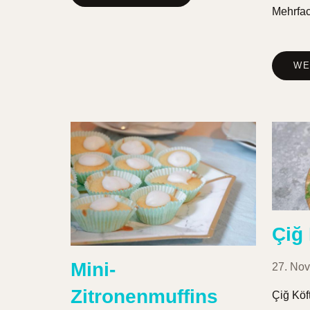
Mehrfac
WE
Çiğ
Mini-
27. No
Zitronenmuffins
Çiğ Köft