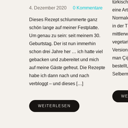
türkisc
4. Dezember 2020
0 Kommentare
eine Art
Normale
Dieses Rezept schlummerte ganz
in der 
schön lange auf meiner Festplatte.
mittler
Um genau zu sein: seit meinem 30.
vegetar
Geburtstag. Der ist nun immerhin
Version
schon drei Jahre her … ich hatte viel
man Çiğ
gebacken und zubereitet und mich
bestellt
auf meine Gäste gefreut. Die Rezepte
Selberm
habe ich dann nach und nach
verbloggt – und dieses […]
WE
WEITERLESEN