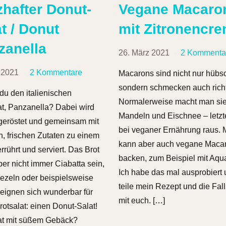
zhafter Donut-
Vegane Macaro
t / Donut
mit Zitronencr
zanella
26. März 2021
2 Kommenta
 2021
2 Kommentare
Macarons sind nicht nur hübs
sondern schmecken auch richti
du den italienischen
Normalerweise macht man sie
at, Panzanella? Dabei wird
Mandeln und Eischnee – letzter
geröstet und gemeinsam mit
bei veganer Ernährung raus.
n, frischen Zutaten zu einem
kann aber auch vegane Maca
rrührt und serviert. Das Brot
backen, zum Beispiel mit Aqu
er nicht immer Ciabatta sein,
Ich habe das mal ausprobiert
ezeln oder beispielsweise
teile mein Rezept und die Fall
eignen sich wunderbar für
mit euch. […]
rotsalat: einen Donut-Salat!
at mit süßem Gebäck?