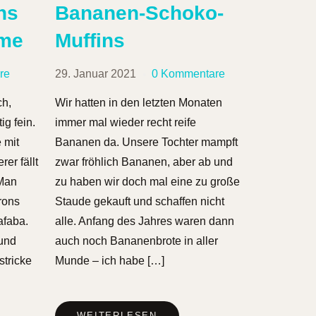
ns
Bananen-Schoko-
eme
Muffins
re
29. Januar 2021
0 Kommentare
ch,
Wir hatten in den letzten Monaten
g fein.
immer mal wieder recht reife
 mit
Bananen da. Unsere Tochter mampft
er fällt
zwar fröhlich Bananen, aber ab und
 Man
zu haben wir doch mal eine zu große
rons
Staude gekauft und schaffen nicht
afaba.
alle. Anfang des Jahres waren dann
 und
auch noch Bananenbrote in aller
stricke
Munde – ich habe […]
WEITERLESEN