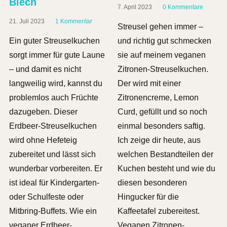
Blech
7. April 2023
0 Kommentare
21. Juli 2023
1 Kommentar
Streusel gehen immer –
Ein guter Streuselkuchen
und richtig gut schmecken
sorgt immer für gute Laune
sie auf meinem veganen
– und damit es nicht
Zitronen-Streuselkuchen.
langweilig wird, kannst du
Der wird mit einer
problemlos auch Früchte
Zitronencreme, Lemon
dazugeben. Dieser
Curd, gefüllt und so noch
Erdbeer-Streuselkuchen
einmal besonders saftig.
wird ohne Hefeteig
Ich zeige dir heute, aus
zubereitet und lässt sich
welchen Bestandteilen der
wunderbar vorbereiten. Er
Kuchen besteht und wie du
ist ideal für Kindergarten-
diesen besonderen
oder Schulfeste oder
Hingucker für die
Mitbring-Buffets. Wie ein
Kaffeetafel zubereitest.
veganer Erdbeer-
Veganen Zitronen-