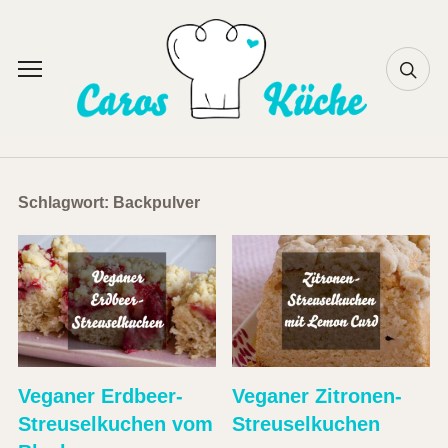
Skip
to
content
Toggle
sidebar
&
navigation
Schlagwort:
Backpulver
Veganer Erdbeer-
Veganer Zitronen-
Streuselkuchen vom
Streuselkuchen