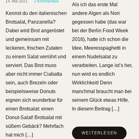
14. Mai 2021
2 Kommentare
Als ich das erste Mal
Kennst du den italienischen
andere Algen als Nori
Brotsalat, Panzanella?
gegessen habe (das war
Dabei wird Brot angeröstet
bei der Berlin Food Week
und gemeinsam mit
2016), hatte ich schon die
leckeren, frischen Zutaten
Idee, Meeresspaghetti in
zu einem Salat verrührt und
einem Nudelsalat zu
serviert. Das Brot muss
verarbeiten. Lange ist’s her,
aber nicht immer Ciabatta
nun wird es endlich
sein, auch Brezeln oder
Wirklichkeit! Denn
beispielsweise Donuts
manchmal braucht man bei
eignen sich wunderbar für
seinem Glück etwas Hilfe.
einen Brotsalat: einen
In diesem Beitrag […]
Donut-Salat! Brotsalat mit
süßem Gebäck? Mehrfach
WEITERLESEN
hat mich […]