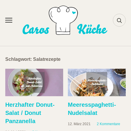
Skip
to
content
Toggle
sidebar
&
navigation
Schlagwort:
Salatrezepte
Herzhafter Donut-
Meeresspaghetti-
Salat / Donut
Nudelsalat
Panzanella
12. März 2021
2 Kommentare