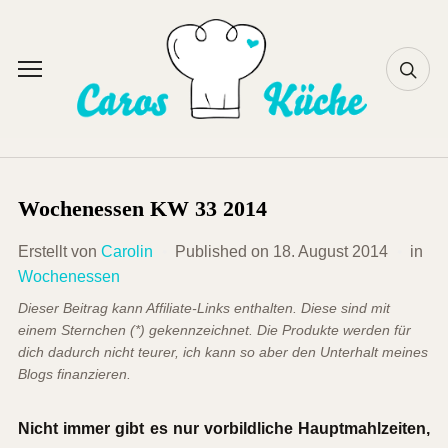
Skip
to
content
Toggle
sidebar
&
navigation
Wochenessen KW 33 2014
Erstellt von
Carolin
Published on
18. August 2014
in
Wochenessen
Dieser Beitrag kann Affiliate-Links enthalten. Diese sind mit
einem Sternchen (*) gekennzeichnet. Die Produkte werden für
dich dadurch nicht teurer, ich kann so aber den Unterhalt meines
Blogs finanzieren.
Nicht immer gibt es nur vorbildliche Hauptmahlzeiten,