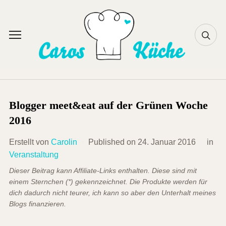
Skip
to
content
Toggle
sidebar
&
navigation
Blogger meet&eat auf der Grünen Woche
2016
Erstellt von
Carolin
Published on
24. Januar 2016
in
Veranstaltung
Dieser Beitrag kann Affiliate-Links enthalten. Diese sind mit
einem Sternchen (*) gekennzeichnet. Die Produkte werden für
dich dadurch nicht teurer, ich kann so aber den Unterhalt meines
Blogs finanzieren.