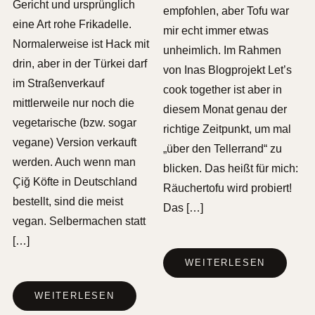
Gericht und ursprünglich
empfohlen, aber Tofu war
eine Art rohe Frikadelle.
mir echt immer etwas
Normalerweise ist Hack mit
unheimlich. Im Rahmen
drin, aber in der Türkei darf
von Inas Blogprojekt Let’s
im Straßenverkauf
cook together ist aber in
mittlerweile nur noch die
diesem Monat genau der
vegetarische (bzw. sogar
richtige Zeitpunkt, um mal
vegane) Version verkauft
„über den Tellerrand“ zu
werden. Auch wenn man
blicken. Das heißt für mich:
Çiğ Köfte in Deutschland
Räuchertofu wird probiert!
bestellt, sind die meist
Das […]
vegan. Selbermachen statt
[…]
WEITERLESEN
WEITERLESEN