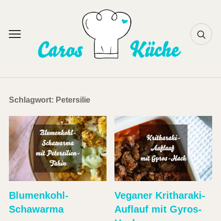
Skip
to
content
Toggle
sidebar
&
navigation
Schlagwort:
Petersilie
Blumenkohl-
Veganer Kritharaki-
Schawarma
Auflauf mit Gyros-