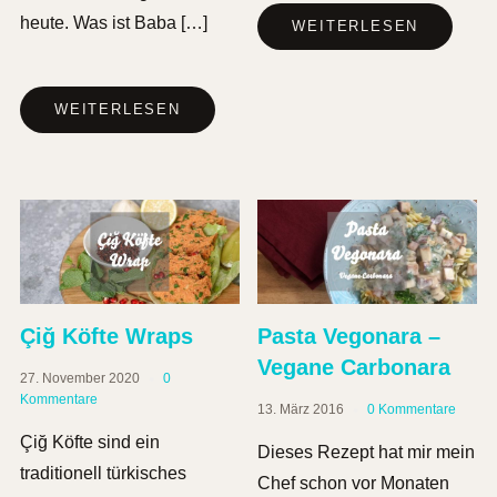
heute. Was ist Baba […]
WEITERLESEN
WEITERLESEN
Pasta Vegonara –
Çiğ Köfte Wraps
Vegane Carbonara
27. November 2020
0
Kommentare
13. März 2016
0 Kommentare
Çiğ Köfte sind ein
Dieses Rezept hat mir mein
traditionell türkisches
Chef schon vor Monaten