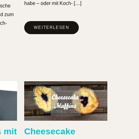
habe – oder mit Koch- […]
asche
nd zum
ch-
WEITERLESEN
 mit
Cheesecake