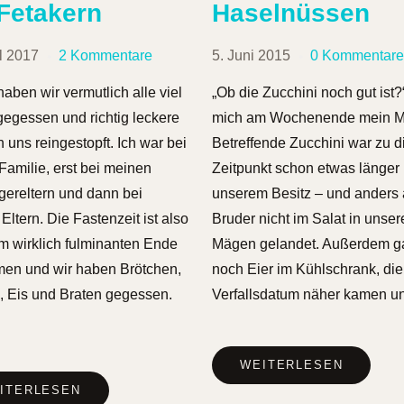
 Fetakern
Haselnüssen
il 2017
2 Kommentare
5. Juni 2015
0 Kommentar
haben wir vermutlich alle viel
„Ob die Zucchini noch gut ist?“
 gegessen und richtig leckere
mich am Wochenende mein M
 uns reingestopft. Ich war bei
Betreffende Zucchini war zu 
Familie, erst bei meinen
Zeitpunkt schon etwas länger 
ereltern und dann bei
unserem Besitz – und anders a
Eltern. Die Fastenzeit ist also
Bruder nicht im Salat in unse
m wirklich fulminanten Ende
Mägen gelandet. Außerdem g
en und wir haben Brötchen,
noch Eier im Kühlschrank, die
 Eis und Braten gegessen.
Verfallsdatum näher kamen u
WEITERLESEN
ITERLESEN