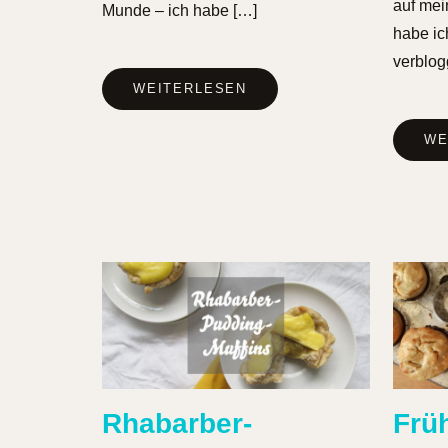
auf mei
Munde – ich habe […]
habe ic
verblog
WEITERLESEN
WE
Rhabarber-
Frü