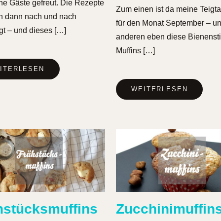
ne Gäste gefreut. Die Rezepte
Zum einen ist da meine Teigt
h dann nach und nach
für den Monat September – u
gt – und dieses […]
anderen eben diese Bienensti
Muffins […]
ITERLESEN
WEITERLESEN
hstücksmuffins
Zucchinimuffins