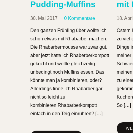
Pudding-Muffins
mit
30. Mai 2017
0 Kommentare
18. Apr
Den ganzen Frühling über wollte ich
Ostern 
schon etwas mit Rhabarber machen.
zu viel
Die Rhabarbermousse war zwar gut,
Dinge in
aber jetzt hatte ich Rhaberberkompott
meiner 
gekocht und wollte gleichzeitig
Schwieg
unbedingt noch Muffins essen. Das
meinen 
könnte man ja kombinieren, oder?
zu eine
Allerdings finde ich Rhabarber gar
gekomm
nicht so leicht zu
Kuchen,
kombinieren.Rhabarberkompott
So […]
einfach in den Teig einrühren? […]
WE