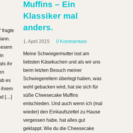
Muffins – Ein
Klassiker mal
e
anders.
 fragte
ann.
1. April 2015
0 Kommentare
diesem
Meine Schwiegermutter isst am
in
liebsten Käsekuchen und als wir uns
ls ihr
beim letzten Besuch meiner
ren
Schwiegereltern überlegt haben, was
ab es
wohl gebacken wird, hat sie sich für
 ihrem
süße Cheesecake Muffins
nd […]
entschieden. Und auch wenn ich (mal
wieder) den Einkaufszettel zu Hause
vergessen habe, hat alles gut
geklappt. Wie du die Cheesecake