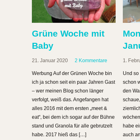
Grüne Woche mit
Mon
Baby
Jan
21. Januar 2020
2 Kommentare
1. Febr
Werbung Auf der Grünen Woche bin
Und so 
ich ja schon seit ein paar Jahren Gast
schon w
– wer meinen Blog schon länger
den Wan
verfolgt, weiß das. Angefangen hat
schaue,
alles 2016 mit dem ersten „meet &
ziemlic
eat“, bei dem ich sogar auf der Bühne
wöchent
stand und Granola für alle gebrutzelt
habe ei
habe. 2017 hieß das […]
auch an