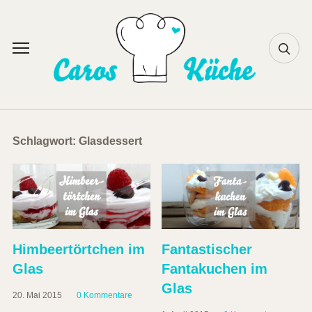
Skip
to
content
Toggle
sidebar
&
navigation
Schlagwort:
Glasdessert
Himbeertörtchen im
Fantastischer
Glas
Fantakuchen im
Glas
20. Mai 2015
0 Kommentare