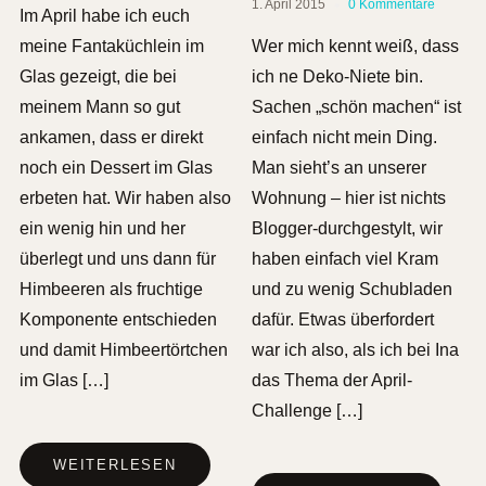
1. April 2015
0 Kommentare
Im April habe ich euch
meine Fantaküchlein im
Wer mich kennt weiß, dass
Glas gezeigt, die bei
ich ne Deko-Niete bin.
meinem Mann so gut
Sachen „schön machen“ ist
ankamen, dass er direkt
einfach nicht mein Ding.
noch ein Dessert im Glas
Man sieht’s an unserer
erbeten hat. Wir haben also
Wohnung – hier ist nichts
ein wenig hin und her
Blogger-durchgestylt, wir
überlegt und uns dann für
haben einfach viel Kram
Himbeeren als fruchtige
und zu wenig Schubladen
Komponente entschieden
dafür. Etwas überfordert
und damit Himbeertörtchen
war ich also, als ich bei Ina
im Glas […]
das Thema der April-
Challenge […]
WEITERLESEN