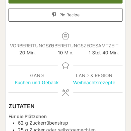
Pin Recipe
VORBEREITUNGSZEIT
ZUBEREITUNGSZEIT
GESAMTZEIT
Minuten
Minuten
Stunde
Minuten
20
Min.
10
Min.
1
Std.
40
Min.
GANG
LAND & REGION
Kuchen und Gebäck
Weihnachtsrezepte
ZUTATEN
Für die Plätzchen
62
g
Zuckerrübensirup
25
g
Zucker
oder selbstgemachten