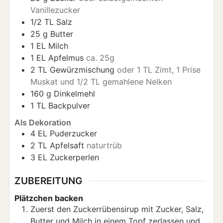
Vanillezucker
1/2
TL
Salz
25
g
Butter
1
EL
Milch
1
EL
Apfelmus
ca. 25g
2
TL
Gewürzmischung
oder 1 TL Zimt, 1 Prise
Muskat und 1/2 TL gemahlene Nelken
160
g
Dinkelmehl
1
TL
Backpulver
Als Dekoration
4
EL
Puderzucker
2
TL
Apfelsaft
naturtrüb
3
EL
Zuckerperlen
ZUBEREITUNG
Plätzchen backen
Zuerst den Zuckerrübensirup mit Zucker, Salz,
Butter und Milch in einem Topf zerlassen und