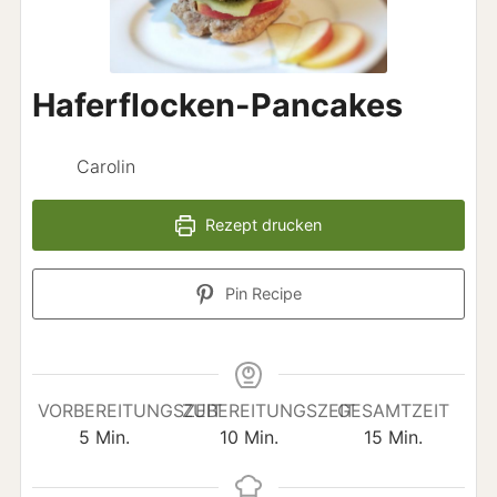
Haferflocken-Pancakes
Carolin
Rezept drucken
Pin Recipe
VORBEREITUNGSZEIT
ZUBEREITUNGSZEIT
GESAMTZEIT
Minuten
Minuten
Minuten
5
Min.
10
Min.
15
Min.