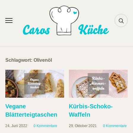
Skip
to
content
Toggle
sidebar
&
navigation
Schlagwort:
Olivenöl
Vegane
Kürbis-Schoko-
Blätterteigtaschen
Waffeln
24. Juni 2022
0 Kommentare
29. Oktober 2021
0 Kommentare