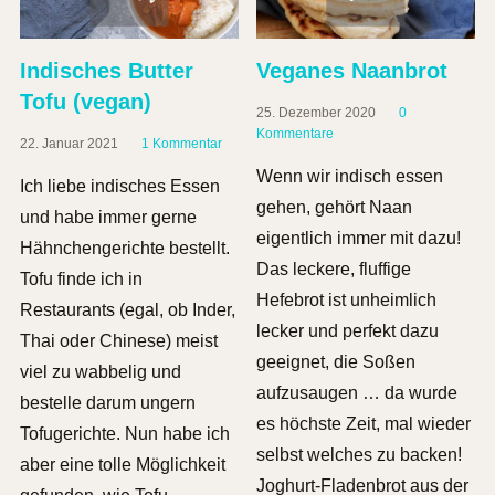
Indisches Butter
Veganes Naanbrot
Tofu (vegan)
25. Dezember 2020
0
Kommentare
22. Januar 2021
1 Kommentar
Wenn wir indisch essen
Ich liebe indisches Essen
gehen, gehört Naan
und habe immer gerne
eigentlich immer mit dazu!
Hähnchengerichte bestellt.
Das leckere, fluffige
Tofu finde ich in
Hefebrot ist unheimlich
Restaurants (egal, ob Inder,
lecker und perfekt dazu
Thai oder Chinese) meist
geeignet, die Soßen
viel zu wabbelig und
aufzusaugen … da wurde
bestelle darum ungern
es höchste Zeit, mal wieder
Tofugerichte. Nun habe ich
selbst welches zu backen!
aber eine tolle Möglichkeit
Joghurt-Fladenbrot aus der