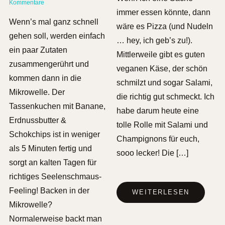
Kommentare
immer essen könnte, dann
Wenn’s mal ganz schnell
wäre es Pizza (und Nudeln
gehen soll, werden einfach
… hey, ich geb’s zu!).
ein paar Zutaten
Mittlerweile gibt es guten
zusammengerührt und
veganen Käse, der schön
kommen dann in die
schmilzt und sogar Salami,
Mikrowelle. Der
die richtig gut schmeckt. Ich
Tassenkuchen mit Banane,
habe darum heute eine
Erdnussbutter &
tolle Rolle mit Salami und
Schokchips ist in weniger
Champignons für euch,
als 5 Minuten fertig und
sooo lecker! Die […]
sorgt an kalten Tagen für
richtiges Seelenschmaus-
Feeling! Backen in der
WEITERLESEN
Mikrowelle?
Normalerweise backt man