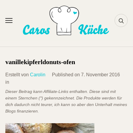
Skip
to
content
Toggle
sidebar
&
navigation
vanillekipferldonuts-ofen
Erstellt von
Carolin
Published on
7. November 2016
in
Dieser Beitrag kann Affiliate-Links enthalten. Diese sind mit
einem Sternchen (*) gekennzeichnet. Die Produkte werden für
dich dadurch nicht teurer, ich kann so aber den Unterhalt meines
Blogs finanzieren.