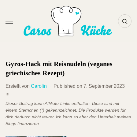
Skip
to
content
Toggle
sidebar
&
navigation
Gyros-Hack mit Reisnudeln (veganes
griechisches Rezept)
Erstellt von
Carolin
Published on
7. September 2023
in
Dieser Beitrag kann Affiliate-Links enthalten. Diese sind mit
einem Sternchen (*) gekennzeichnet. Die Produkte werden für
dich dadurch nicht teurer, ich kann so aber den Unterhalt meines
Blogs finanzieren.