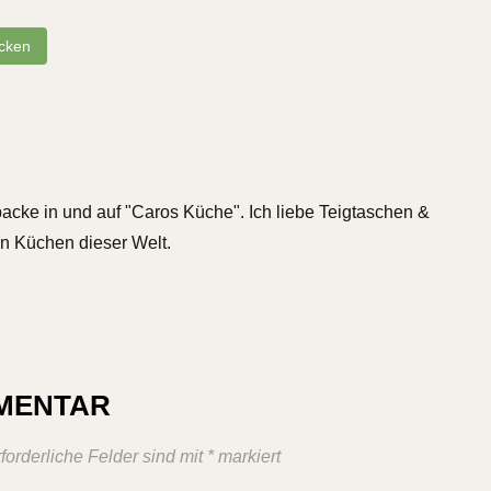
cken
backe in und auf "Caros Küche". Ich liebe Teigtaschen &
n Küchen dieser Welt.
MMENTAR
forderliche Felder sind mit
*
markiert