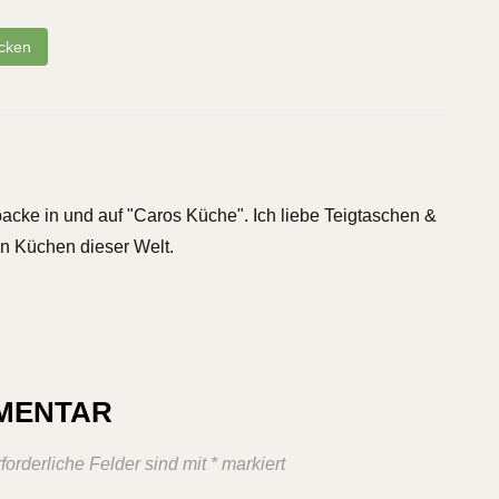
cken
backe in und auf "Caros Küche". Ich liebe Teigtaschen &
n Küchen dieser Welt.
MMENTAR
forderliche Felder sind mit
*
markiert