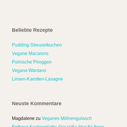
Beliebte Rezepte
Pudding-Streuselkuchen
Vegane Macarons
Polnische Piroggen
Vegane Wantans
Linsen-Karotten-Lasagne
Neuste Kommentare
Magdalene
zu
Veganes Möhrengulasch
Erdbeer-Kuchenplatte: Der süße Star für Ihren