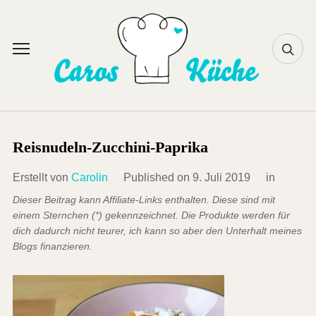
Skip
to
content
Toggle
sidebar
&
navigation
Reisnudeln-Zucchini-Paprika
Erstellt von
Carolin
Published on
9. Juli 2019
in
Dieser Beitrag kann Affiliate-Links enthalten. Diese sind mit
einem Sternchen (*) gekennzeichnet. Die Produkte werden für
dich dadurch nicht teurer, ich kann so aber den Unterhalt meines
Blogs finanzieren.